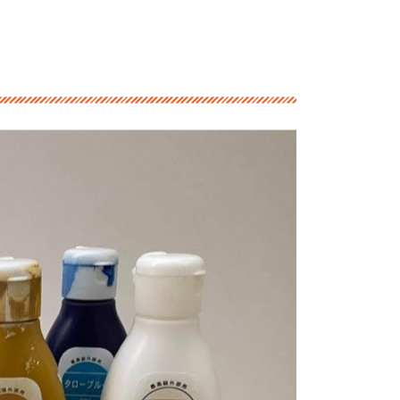


のはステインです。
染料・顔料それぞれに、