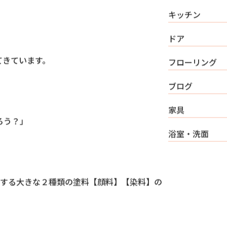
その他
料系・ペンキ】と【染料
ともこのリペア
キッチン
ドア
きています。

フローリング
ブログ
家具
う？」

浴室・洗面