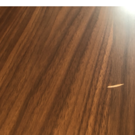
【BEFORE】もう1ヶ所は2ｃｍ状の細長いえぐれ傷
