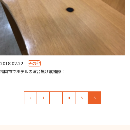
2018.02.22
その他
福岡市でホテルの演台焦げ痕補修！
«
1
…
4
5
6